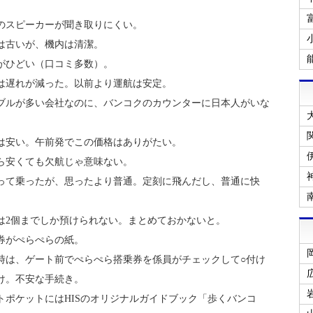
のスピーカーが聞き取りにくい。
は古いが、機内は清潔。
がひどい（口コミ多数）。
は遅れが減った。以前より運航は安定。
ブルが多い会社なのに、バンコクのカウンターに日本人がいな
は安い。午前発でこの価格はありがたい。
ら安くても欠航じゃ意味ない。
って乗ったが、思ったより普通。定刻に飛んだし、普通に快
は2個までしか預けられない。まとめておかないと。
券がぺらぺらの紙。
時は、ゲート前でぺらぺら搭乗券を係員がチェックして○付け
け。不安な手続き。
トポケットにはHISのオリジナルガイドブック「歩くバンコ