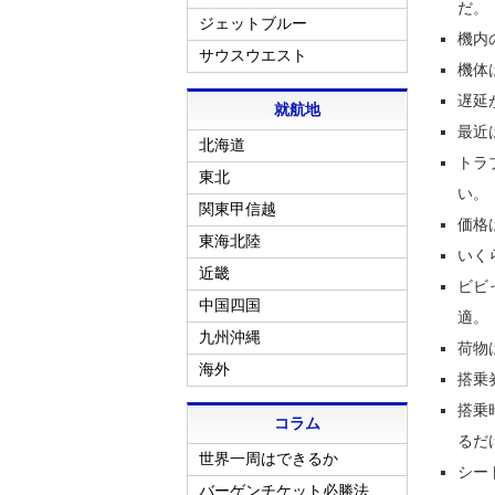
だ。
ジェットブルー
機内
サウスウエスト
機体
遅延
就航地
最近
北海道
トラ
東北
い。
関東甲信越
価格
東海北陸
いく
近畿
ビビ
中国四国
適。
九州沖縄
荷物
海外
搭乗
搭乗
コラム
るだ
世界一周はできるか
シー
バーゲンチケット必勝法