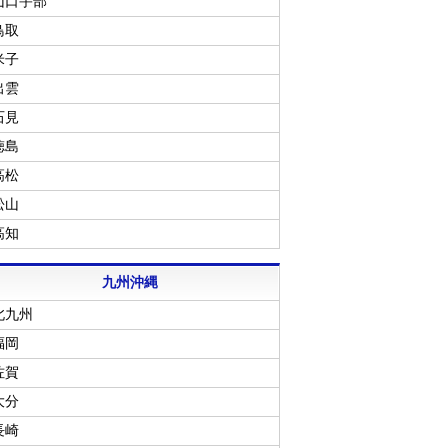
山口宇部
鳥取
米子
出雲
石見
徳島
高松
松山
高知
九州沖縄
北九州
福岡
佐賀
大分
長崎