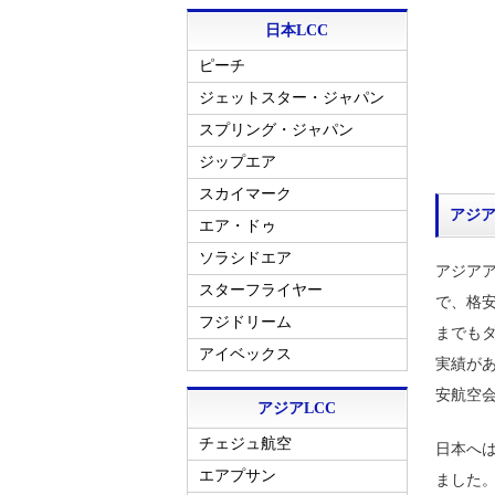
日本LCC
ピーチ
ジェットスター・ジャパン
スプリング・ジャパン
ジップエア
スカイマーク
アジ
エア・ドゥ
ソラシドエア
アジア
スターフライヤー
で、格安
フジドリーム
までも
アイベックス
実績が
安航空会
アジアLCC
チェジュ航空
日本へ
エアプサン
ました