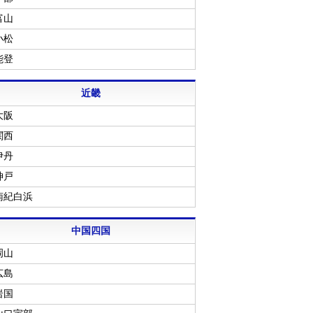
富山
小松
能登
近畿
大阪
関西
伊丹
神戸
南紀白浜
中国四国
岡山
広島
岩国