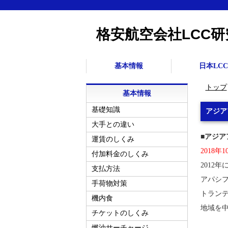
格安航空会社LCC研
基本情報
日本LCC
トップ
基本情報
基礎知識
アジア
大手との違い
■アジアア
運賃のしくみ
2018年
付加料金のしくみ
2012
支払方法
アパシ
手荷物対策
トラン
機内食
地域を
チケットのしくみ
燃油サーチャージ