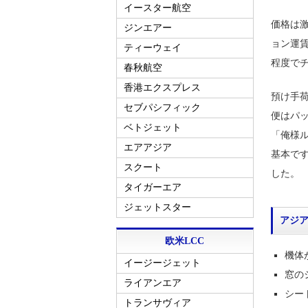
イースター航空
価格は
ジンエアー
ョン運賃
ティーウェイ
程度で
春秋航空
香港エクスプレス
預け手荷
セブパシフィック
便はパッ
ベトジェット
「俺様
エアアジア
基本で
スクート
した。
タイガーエア
ジェットスター
アジ
欧米LCC
機体
イージージェット
窓の
ライアンエア
シー
トランサヴィア