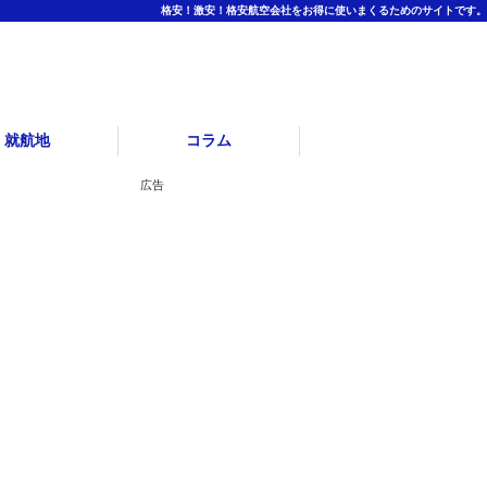
格安！激安！格安航空会社をお得に使いまくるためのサイトです。
就航地
コラム
広告