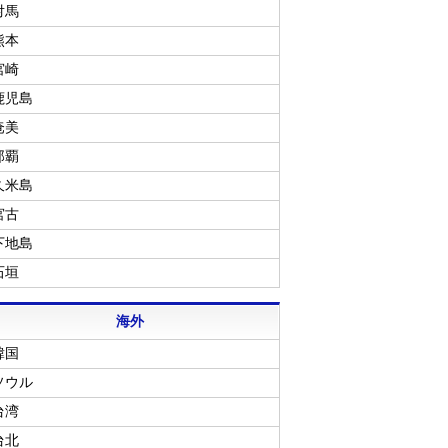
対馬
熊本
宮崎
鹿児島
奄美
那覇
久米島
宮古
下地島
石垣
海外
韓国
ソウル
台湾
台北