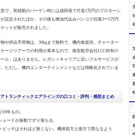
激安で、初就航のバーゲン時には成田発で片道1万円のプロモーシ
が設定されたほか、その後も燃油代込みバンコク往復3〜5万円
チケットが販売されました。
物や持込手荷物は、30kgまで無料で、機内食提供。チャーター
ケージツアーでの利用が基本なので、格安航空会社LCC特有の
ルール」はありません。レガシィキャリアに近いフルサービスが
す。ただし、機内エンターテインメントなどは簡略化されていま
アアトランティックエアラインズの口コミ・評判・感想まとめ
が20年もの。
シェードが振動でずり落ちる。
トピッチはそれほど狭くない。機体前方と後方で異なるよう