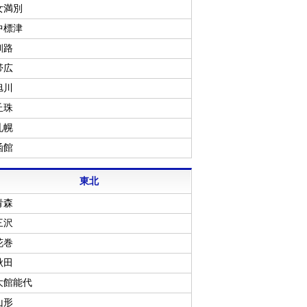
女満別
中標津
釧路
帯広
旭川
丘珠
札幌
函館
東北
青森
三沢
花巻
秋田
大館能代
山形