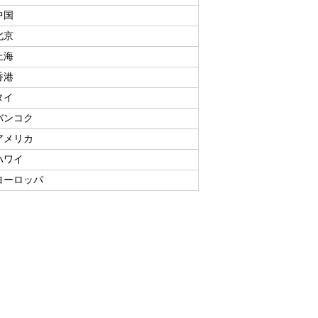
中国
北京
上海
香港
タイ
バンコク
アメリカ
ハワイ
ヨーロッパ