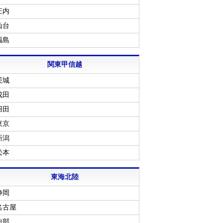
庄内
仙台
福島
関東甲信越
茨城
成田
羽田
東京
新潟
松本
東海北陸
静岡
名古屋
中部