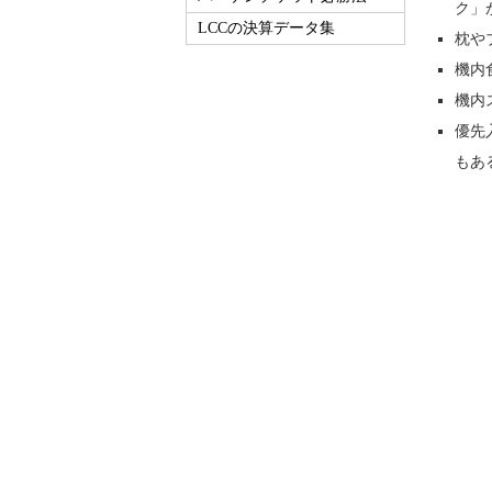
ク」
LCCの決算データ集
枕や
機内
機内
優先
もあ