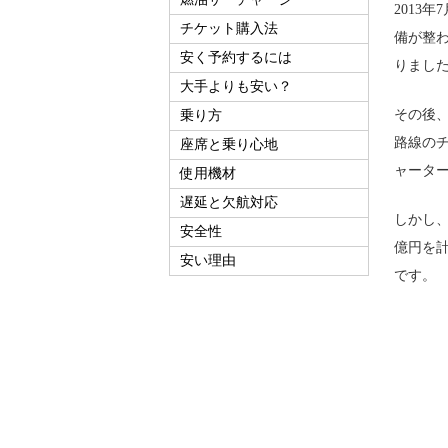
2013
チケット購入法
備が整わ
安く予約するには
りまし
大手よりも安い？
その後
乗り方
路線の
座席と乗り心地
ャータ
使用機材
遅延と欠航対応
しかし、
安全性
億円を計
安い理由
です。