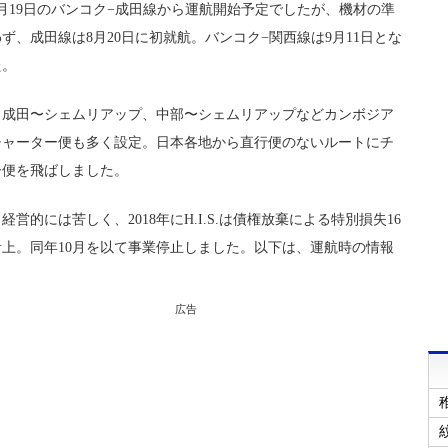
年7月19日のバンコク−成田線から運航開始予定でしたが、機材の準
ず、成田線は8月20日に初就航。バンコク−関西線は9月11日とな
た。
、成田〜シェムリアップ、中部〜シェムリアップなどカンボジア
チャーター便も多く設定。日本各地から直行便のないルートにチ
ー便を飛ばしました。
経営的には苦しく、2018年にH.I.S.は債権放棄による特別損失16
上。同年10月を以て事業停止しました。以下は、運航時の情報
広告