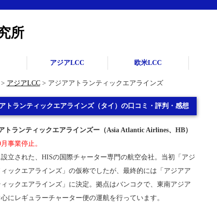
究所
アジアLCC
欧米LCC
>
アジアLCC
> アジアアトランティックエアラインズ
アトランティックエアラインズ（タイ）の口コミ・評判・感想
トランティックエアラインズー（Asia Atlantic Airlines、HB）
10月事業停止。
年に設立された、HISの国際チャーター専門の航空会社。当初「アジ
フィックエアラインズ」の仮称でしたが、最終的には「アジアア
ティックエアラインズ」に決定。拠点はバンコクで、東南アジア
中心にレギュラーチャーター便の運航を行っています。